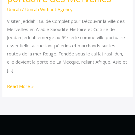
secrets
Umrah
/
Umrah Without Agency
de
Visiter Jeddah : Guide Complet pour Découvrir la Ville des
la
Merveilles en Arabie Saoudite Histoire et Culture de
ville
Jeddah Jeddah émerge au 6ᵉ siècle comme ville portuaire
portuaire
essentielle, accueillant pèlerins et marchands sur les
des
routes de la mer Rouge. Fondée sous le califat rashidun,
Merveilles
elle devient la porte de La Mecque, reliant Afrique, Asie et
[…]
Read More »