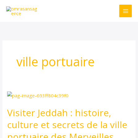
Skip
to
content
ville portuaire
Visiter
Jeddah
Visiter Jeddah : histoire,
:
histoire,
culture et secrets de la ville
culture
portuaire des Merveilles
et