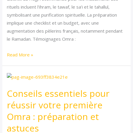
inoubliable
rituels incluent l’ihram, le tawaf, le sa’i et le tahallul,
symbolisant une purification spirituelle. La préparation
implique une checklist et un budget, avec une
augmentation des pèlerins français, notamment pendant
le Ramadan. Témoignages Omra :
Read More »
Conseils
essentiels
Conseils essentiels pour
pour
réussir
réussir votre première
votre
Omra : préparation et
première
Omra
astuces
: