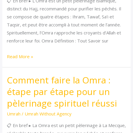
📋 En bref ▸ L’Omra est un petit pèlerinage islamique,
petit
distinct du Hajj, recommandé pour purifier les péchés. Il
pèlerinage
se compose de quatre étapes : Ihram, Tawaf, Sa’i et
islamique
Taqsir, et peut être accompli à tout moment de l’année.
Spirituellement, l’Omra rapproche les croyants d’Allah et
renforce leur foi. Omra Définition : Tout Savoir sur
Read More »
Comment faire la Omra :
Comment
faire
étape par étape pour un
la
pèlerinage spirituel réussi
Omra
:
Umrah
/
Umrah Without Agency
étape
📋 En bref ▸ La Omra est un petit pèlerinage à La Mecque,
par