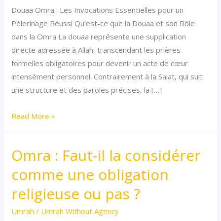
Douaa Omra : Les Invocations Essentielles pour un
réussie
Pèlerinage Réussi Qu’est-ce que la Douaa et son Rôle
:
dans la Omra La douaa représente une supplication
la
directe adressée à Allah, transcendant les prières
douaa
formelles obligatoires pour devenir un acte de cœur
expliquée
intensément personnel. Contrairement à la Salat, qui suit
une structure et des paroles précises, la […]
Read More »
Omra : Faut-il la considérer
Omra
:
comme une obligation
Faut-
religieuse ou pas ?
il
la
Umrah
/
Umrah Without Agency
considérer