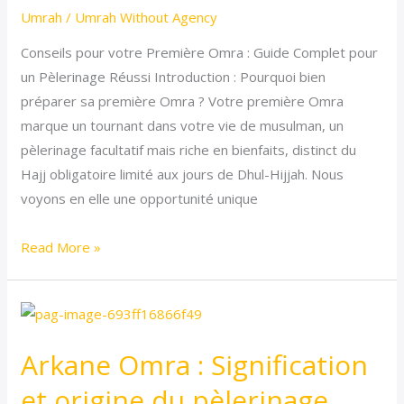
Umrah
/
Umrah Without Agency
préparation
et
Conseils pour votre Première Omra : Guide Complet pour
astuces
un Pèlerinage Réussi Introduction : Pourquoi bien
préparer sa première Omra ? Votre première Omra
marque un tournant dans votre vie de musulman, un
pèlerinage facultatif mais riche en bienfaits, distinct du
Hajj obligatoire limité aux jours de Dhul-Hijjah. Nous
voyons en elle une opportunité unique
Read More »
Arkane
Omra
Arkane Omra : Signification
:
Signification
et origine du pèlerinage