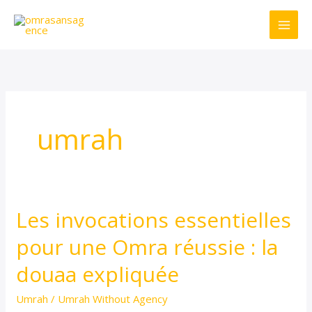
Skip
to
content
umrah
Les invocations essentielles
Les
invocations
pour une Omra réussie : la
essentielles
douaa expliquée
pour
une
Umrah
/
Umrah Without Agency
Omra