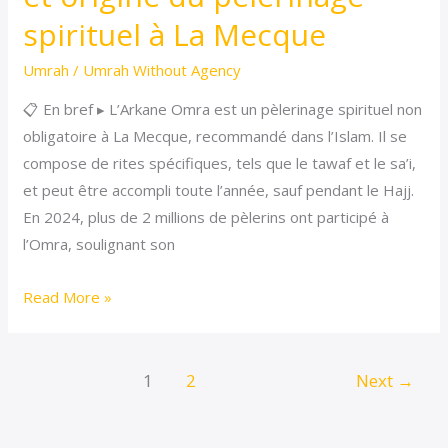
et
spirituel à La Mecque
origine
du
Umrah
/
Umrah Without Agency
pèlerinage
📋 En bref ▸ L’Arkane Omra est un pèlerinage spirituel non
spirituel
obligatoire à La Mecque, recommandé dans l’Islam. Il se
à
compose de rites spécifiques, tels que le tawaf et le sa’i,
La
et peut être accompli toute l’année, sauf pendant le Hajj.
Mecque
En 2024, plus de 2 millions de pèlerins ont participé à
l’Omra, soulignant son
Read More »
1
2
Next
→