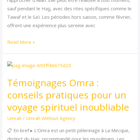
rapprocher d’Allah. Elle peut être réalisée à tout moment,
à
sauf pendant le Hajj, avec des rites spécifiques comme le
La
Tawaf et le Sa’i. Les périodes hors saison, comme février,
Mecque
offrent une expérience plus sereine avec
Read More »
Témoignages
Omra
Témoignages Omra :
:
conseils
conseils pratiques pour un
pratiques
voyage spirituel inoubliable
pour
un
Umrah
/
Umrah Without Agency
voyage
📋 En bref ▸ L’Omra est un petit pèlerinage à La Mecque,
spirituel
distinct du Hajj, recommandé pour les musulmans. Les