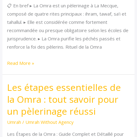
📋 En bref ▸ La Omra est un pèlerinage à La Mecque,
la
composé de quatre rites principaux : ihram, tawaf, sa’i et
Omra
tahallul. ▸ Elle est considérée comme fortement
pour
recommandée ou presque obligatoire selon les écoles de
les
jurisprudence. ▸ La Omra purifie les péchés passés et
pèlerins
renforce la foi des pèlerins. Rituel de la Omra
Read More »
Les étapes essentielles de
Les
étapes
la Omra : tout savoir pour
essentielles
un pèlerinage réussi
de
la
Umrah
/
Umrah Without Agency
Omra
Les Étapes de la Omra : Guide Complet et Détaillé pour
: