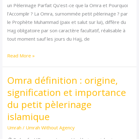
un Pèlerinage Parfait Qu’est-ce que la Omra et Pourquoi
tout
l’Accomplir ? La Omra, surnommée petit pèlerinage ? par
savoir
le Prophète Muhammad (paix et salut sur lui), diffère du
pour
Hajj obligatoire par son caractère facultatif, réalisable à
un
tout moment sauf les jours du Hajj, de
pèlerinage
réussi
Read More »
Omra définition : origine,
Omra
définition
signification et importance
:
du petit pèlerinage
origine,
signification
islamique
et
Umrah
/
Umrah Without Agency
importance
du