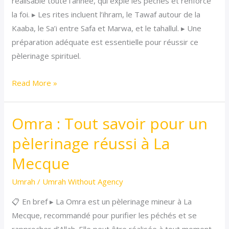
réalisable toute l’année, qui expie les péchés et renforce
étape
la foi. ▸ Les rites incluent l’ihram, le Tawaf autour de la
pour
Kaaba, le Sa’i entre Safa et Marwa, et le tahallul. ▸ Une
un
préparation adéquate est essentielle pour réussir ce
pèlerinage
pèlerinage spirituel.
spirituel
réussi
Read More »
Omra : Tout savoir pour un
Omra
:
pèlerinage réussi à La
Tout
Mecque
savoir
pour
Umrah
/
Umrah Without Agency
un
📋 En bref ▸ La Omra est un pèlerinage mineur à La
pèlerinage
Mecque, recommandé pour purifier les péchés et se
réussi