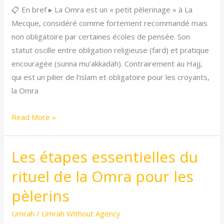
📋 En bref ▸ La Omra est un « petit pèlerinage » à La
comme
Mecque, considéré comme fortement recommandé mais
une
non obligatoire par certaines écoles de pensée. Son
obligation
statut oscille entre obligation religieuse (fard) et pratique
religieuse
encouragée (sunna mu’akkadah). Contrairement au Hajj,
ou
qui est un pilier de l’islam et obligatoire pour les croyants,
pas
la Omra
?
Read More »
Les étapes essentielles du
Les
étapes
rituel de la Omra pour les
essentielles
pèlerins
du
rituel
Umrah
/
Umrah Without Agency
de