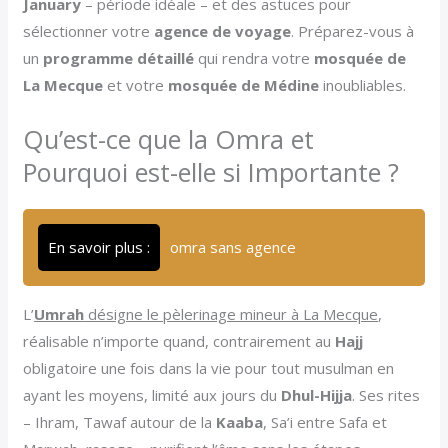
January
– période idéale – et des astuces pour
sélectionner votre
agence de voyage
. Préparez-vous à
un
programme détaillé
qui rendra votre
mosquée de
La Mecque
et votre
mosquée de Médine
inoubliables.
Qu’est-ce que la Omra et
Pourquoi est-elle si Importante ?
En savoir plus :
omra sans agence
L’
Umrah
désigne le pèlerinage mineur à La Mecque
,
réalisable n’importe quand, contrairement au
Hajj
obligatoire une fois dans la vie pour tout musulman en
ayant les moyens, limité aux jours du
Dhul-Hijja
. Ses rites
– Ihram, Tawaf autour de la
Kaaba
, Sa’i entre Safa et