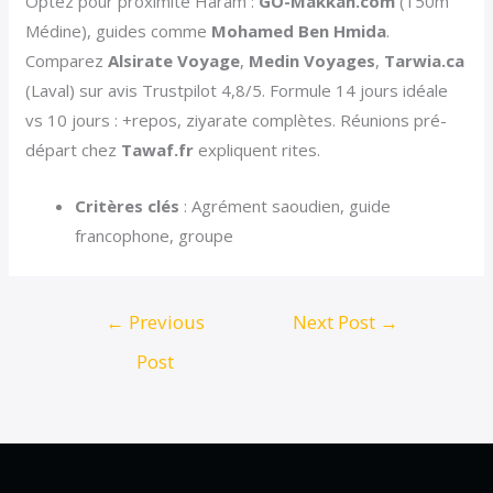
Optez pour proximité Haram :
GO-Makkah.com
(150m
Médine), guides comme
Mohamed Ben Hmida
.
Comparez
Alsirate Voyage
,
Medin Voyages
,
Tarwia.ca
(Laval) sur avis Trustpilot 4,8/5. Formule 14 jours idéale
vs 10 jours : +repos, ziyarate complètes. Réunions pré-
départ chez
Tawaf.fr
expliquent rites.
Critères clés
: Agrément saoudien, guide
francophone, groupe
←
Previous
Next Post
→
Post