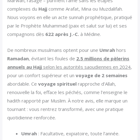
Marwah, rasage – purifient l’âme sans les étapes
complexes du
Hajj
comme Arafat, Mina ou Muzdalifah.
Nous voyons en elle un acte sunnah prophétique, pratiqué
par le Prophète Muhammad (paix et salut sur lui) et ses
compagnons dès
622 après J.-C.
à Médine.
De nombreux musulmans optent pour une
Umrah
hors
Ramadan
, évitant les foules de
2,5 millions de pèlerins
annuels au Hajj
selon les autorités saoudiennes en 2024
,
pour un confort supérieur et un
voyage de 2 semaines
abordable. Ce
voyage spirituel
rapproche d’Allah,
renouvelle la foi, efface les péchés, comme l’enseigne le
hadith rapporté par Muslim. À notre avis, elle marque un
tournant : vous rentrez transformé, avec une pratique
quotidienne renforcée.
Umrah
: Facultative, expiatoire, toute l’année.