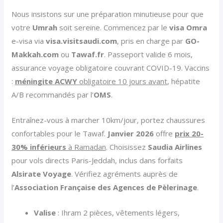
Nous insistons sur une préparation minutieuse pour que
votre
Umrah
soit sereine. Commencez par le
visa Omra
e-visa via
visa.visitsaudi.com
, pris en charge par
GO-
Makkah.com
ou
Tawaf.fr
. Passeport valide 6 mois,
assurance voyage obligatoire couvrant COVID-19. Vaccins
:
méningite ACWY
obligatoire 10 jours avant
, hépatite
A/B recommandés par l’
OMS
.
Entraînez-vous à marcher 10km/jour, portez chaussures
confortables pour le Tawaf.
Janvier 2026
offre
prix 20-
30% inférieurs
à Ramadan
. Choisissez
Saudia Airlines
pour vols directs Paris-Jeddah, inclus dans forfaits
Alsirate Voyage
. Vérifiez agréments auprès de
l’
Association Française des Agences de Pèlerinage
.
Valise
: Ihram 2 pièces, vêtements légers,