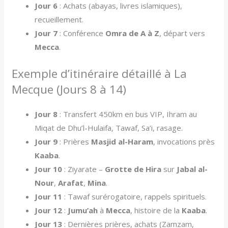
Jour 6
: Achats (abayas, livres islamiques),
recueillement.
Jour 7
: Conférence
Omra de A à Z
, départ vers
Mecca
.
Exemple d’itinéraire détaillé à La
Mecque (Jours 8 à 14)
Jour 8
: Transfert 450km en bus VIP, Ihram au
Miqat de Dhu’l-Hulaifa, Tawaf, Sa’i, rasage.
Jour 9
: Prières
Masjid al-Haram
, invocations près
Kaaba
.
Jour 10
: Ziyarate –
Grotte de Hira
sur
Jabal al-
Nour
,
Arafat
,
Mina
.
Jour 11
: Tawaf surérogatoire, rappels spirituels.
Jour 12
:
Jumu’ah
à
Mecca
, histoire de la
Kaaba
.
Jour 13
: Dernières prières, achats (Zamzam,