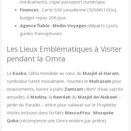
médicaments, copie passeport numérique.
Finances
: Carte SIM saoudienne (50SAR/10Go),
budget repas 20€/jour.
Agence fiable
:
Medin Voyages
(départs Lyon),
guides francophones.
Les Lieux Emblématiques à Visiter
pendant la Omra
La
Kaaba
, Qibla mondiale au cœur du
Masjid al-Haram
,
symbolise l’unité musulmane ; touchez le
Multazam
pour
exaucements, buvez à puits
Zamzam
(4km? d’eau sacrée
annuelle). À
Medina
, la
Rawdah
du
Masjid An-Nabawi
–
jardin du Paradis – attire pour salawat sur le Prophète.
Visites incluses dans forfaits
Mecca4You
:
Mosquée
Quba
(récompense une Omra entière par prière).