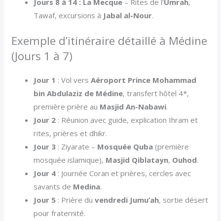
Jours 8 à 14 : La Mecque
– Rites de l’
Umrah
,
Tawaf, excursions à
Jabal al-Nour
.
Exemple d’itinéraire détaillé à Médine
(Jours 1 à 7)
Jour 1
: Vol vers
Aéroport Prince Mohammad
bin Abdulaziz de Médine
, transfert hôtel 4*,
première prière au
Masjid An-Nabawi
.
Jour 2
: Réunion avec guide, explication Ihram et
rites, prières et dhikr.
Jour 3
: Ziyarate –
Mosquée Quba
(première
mosquée islamique),
Masjid Qiblatayn
,
Ouhod
.
Jour 4
: Journée Coran et prières, cercles avec
savants de
Medina
.
Jour 5
: Prière du
vendredi Jumu’ah
, sortie désert
pour fraternité.