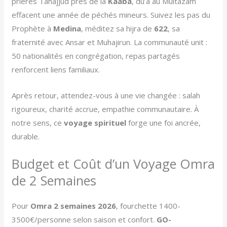
prières Tahajjud près de la
Kaaba
, du’a au Multazam
effacent une année de péchés mineurs. Suivez les pas du
Prophète à
Medina
, méditez sa hijra de
622
, sa
fraternité avec Ansar et Muhajirun. La communauté unit :
50 nationalités en congrégation, repas partagés
renforcent liens familiaux.
Après retour, attendez-vous à une vie changée : salah
rigoureux, charité accrue, empathie communautaire. À
notre sens, ce
voyage spirituel
forge une foi ancrée,
durable.
Budget et Coût d’un Voyage Omra
de 2 Semaines
Pour
Omra 2 semaines 2026
, fourchette 1400-
3500€/personne selon saison et confort.
GO-