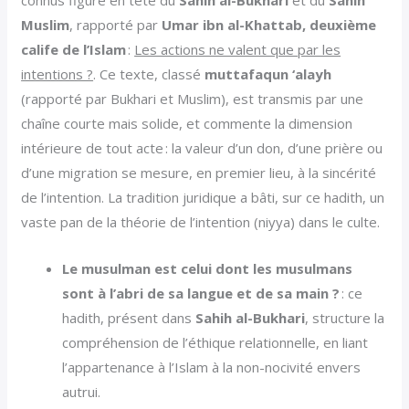
connus figure en tête du
Sahih al-Bukhari
et du
Sahih
Muslim
, rapporté par
Umar ibn al-Khattab, deuxième
calife de l’Islam
:
Les actions ne valent que par les
intentions ?
. Ce texte, classé
muttafaqun ‘alayh
(rapporté par Bukhari et Muslim), est transmis par une
chaîne courte mais solide, et commente la dimension
intérieure de tout acte : la valeur d’un don, d’une prière ou
d’une migration se mesure, en premier lieu, à la sincérité
de l’intention. La tradition juridique a bâti, sur ce hadith, un
vaste pan de la théorie de l’intention (niyya) dans le culte.
Le musulman est celui dont les musulmans
sont à l’abri de sa langue et de sa main ?
: ce
hadith, présent dans
Sahih al-Bukhari
, structure la
compréhension de l’éthique relationnelle, en liant
l’appartenance à l’Islam à la non-nocivité envers
autrui.