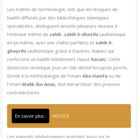
Les traités de terminologie, tels que les lexiques de
hadith diffusés par des bibliothèques islamiques
spécialisées, distinguent ensuite plusieurs niveaux à
l’intérieur même du
sahih
:
sahih li-dhatihi
(authentique
en lui-même, avec une chaîne parfaite) et
sahih li-
ghayrihi
(authentique grâce à d’autres chaînes qui
renforcent un hadith initialement classé
hasan
). Cette
distinction technique joue un rôle décisif lorsqu’un juriste,
formé à la méthodologie de l’Imam
Abu Hanifa
ou de
l’Imam
Malik ibn Anas
, doit hiérarchiser des preuves
contradictoires.
En savoir plus :
NOTICE
Les manuels pédagogiques insistent aussi sur la