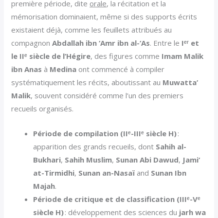
première période, dite
orale
, la récitation et la
mémorisation dominaient, même si des supports écrits
existaient déjà, comme les feuillets attribués au
compagnon
Abdallah ibn ‘Amr ibn al-‘As
. Entre le
Iᵉʳ et
le IIᵉ siècle de l’Hégire
, des figures comme
Imam Malik
ibn Anas
à
Medina
ont commencé à compiler
systématiquement les récits, aboutissant au
Muwatta’
Malik
, souvent considéré comme l’un des premiers
recueils organisés.
Période de compilation (IIᵉ-IIIᵉ siècle H)
:
apparition des grands recueils, dont
Sahih al-
Bukhari
,
Sahih Muslim
,
Sunan Abi Dawud
,
Jami‘
at-Tirmidhi
,
Sunan an-Nasaï
and
Sunan Ibn
Majah
.
Période de critique et de classification (IIIᵉ-Vᵉ
siècle H)
: développement des sciences du
jarh wa