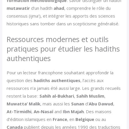
formation méthodologique
: savoir distinguer un hadith
mutawatir
d’un hadith
ahad
, comprendre le rôle du
consensus (ijma‘), et intégrer les apports des sciences
historiques sans tomber dans un scepticisme généralisé.
Ressources modernes et outils
pratiques pour étudier les hadiths
authentiques
Pour un lecteur francophone souhaitant approfondir la
question des
hadiths authentiques
, l’accès aux
ressources n’a jamais été aussi large. Les grands recueils
restent la base :
Sahih al-Bukhari
,
Sahih Muslim
,
Muwatta’ Malik
, mais aussi les
Sunan
d’
Abu Dawud
,
At-Tirmidhi
,
An-Nasaï
and
Ibn Majah
. Des maisons
d’édition islamiques en
France
, en
Belgique
ou au
Canada
publient depuis les années 1990 des traductions