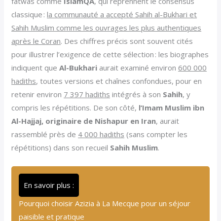
fatwas comme
IslamQA
, qui reprennent le consensus
classique :
la communauté a accepté Sahih al-Bukhari et
Sahih Muslim comme les ouvrages les plus authentiques
après le Coran
. Des chiffres précis sont souvent cités
pour illustrer l’exigence de cette sélection : les biographes
indiquent que
Al-Bukhari
aurait examiné environ
600 000
hadiths
, toutes versions et chaînes confondues, pour en
retenir environ
7 397 hadiths
intégrés à son
Sahih
, y
compris les répétitions. De son côté,
l’Imam Muslim ibn
Al-Hajjaj, originaire de Nishapur en Iran
, aurait
rassemblé près de
4 000 hadiths
(sans compter les
répétitions) dans son recueil
Sahih Muslim
.
En savoir plus :
Pourquoi choisir Azizia à La Mecque pour un séjour
paisible et pratique