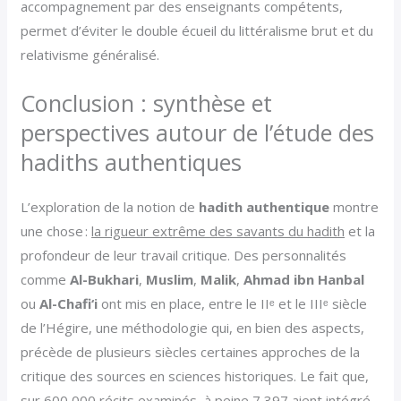
accompagnement par des enseignants compétents,
permet d’éviter le double écueil du littéralisme brut et du
relativisme généralisé.
Conclusion : synthèse et
perspectives autour de l’étude des
hadiths authentiques
L’exploration de la notion de
hadith authentique
montre
une chose :
la rigueur extrême des savants du hadith
et la
profondeur de leur travail critique. Des personnalités
comme
Al-Bukhari
,
Muslim
,
Malik
,
Ahmad ibn Hanbal
ou
Al-Chafi‘i
ont mis en place, entre le IIᵉ et le IIIᵉ siècle
de l’Hégire, une méthodologie qui, en bien des aspects,
précède de plusieurs siècles certaines approches de la
critique des sources en sciences historiques. Le fait que,
sur
600 000 récits examinés
, à peine
7 397
aient intégré