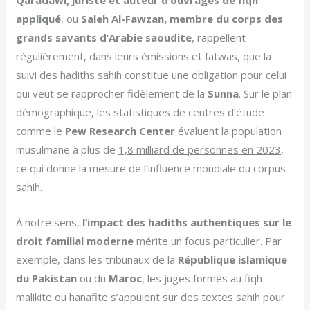
Qaradawi, juriste et auteur d’ouvrages de fiqh
appliqué
, ou
Saleh Al-Fawzan, membre du corps des
grands savants d’Arabie saoudite
, rappellent
régulièrement, dans leurs émissions et fatwas, que la
suivi des hadiths sahih
constitue une obligation pour celui
qui veut se rapprocher fidèlement de la
Sunna
. Sur le plan
démographique, les statistiques de centres d’étude
comme le
Pew Research Center
évaluent la population
musulmane à plus de
1,8 milliard de personnes en 2023
,
ce qui donne la mesure de l’influence mondiale du corpus
sahih.
À notre sens,
l’impact des hadiths authentiques sur le
droit familial moderne
mérite un focus particulier. Par
exemple, dans les tribunaux de la
République islamique
du Pakistan
ou du
Maroc
, les juges formés au fiqh
malikite ou hanafite s’appuient sur des textes sahih pour