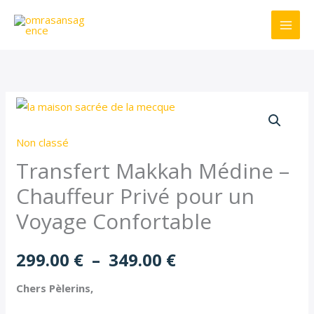
Aller
au
contenu
quantité
Plage
de
de
Non classé
Transfert
Makkah
Transfert Makkah Médine –
prix :
Médine
Chauffeur Privé pour un
299.00 €
-
Voyage Confortable
Chauffeur
à
Privé
299.00
€
–
349.00
€
pour
349.00 €
un
Chers Pèlerins,
Voyage