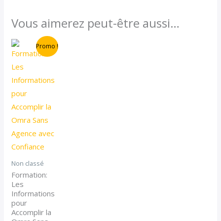
Vous aimerez peut-être aussi…
Le
Le
Promo !
prix
prix
actuel
initial
est :
était :
97.00 €.
147.00 €.
Non classé
Formation:
Les
Informations
pour
Accomplir la