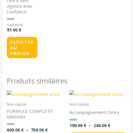
Omra Sans
Agence avec
Confiance
147.00
€
Note
0
97.00
€
sur
5
AJOUTER
AU
PANIER
Produits similaires
Plage
Plage
Ce
Ce
de
de
produit
pro
prix :
prix :
Non classé
Non classé
600.00 €
190.00 €
a
a
FORMULE COMPLETE
Accompagnement Omra
à
à
MAKKAH
750.00 €
plusieurs
240.00 €
plu
variations.
var
190.00
€
–
240.00
€
Note
0
600.00
€
–
750.00
€
Note
sur