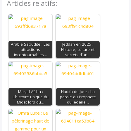
Articles relatifs:
Arabie Saoudite : Les
Jeddah en 2025 :
attractions
Histoire, culture et
incontournables…
secrets d'un…
Masjid Aïcha :
Hadith du jour : La
L’histoire unique du
parole du Prophète
Miqat lors du…
qui éclaire…