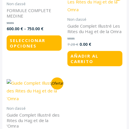
producto
precios:
original
actual
Non classé
desde
era:
es:
tiene
FORMULE COMPLETE
600.00 €
7.28 €.
0.00 €.
MEDINE
hasta
múltiples
Non classé
750.00 €
variantes.
Guide Complet Illustré Les
600.00
€
-
750.00
€
Valorado
Rites du Hajj et de la Omra
Las
con
0
de
SELECCIONAR
opciones
5
7.28
€
0.00
€
Valorado
OPCIONES
se
con
0
de
AÑADIR AL
pueden
5
CARRITO
elegir
en
la
El
El
¡Oferta!
precio
precio
página
original
actual
de
era:
es:
7.28 €.
0.00 €.
producto
Non classé
Guide Complet Illustré des
Rites du Hajj et de la
‘Omra