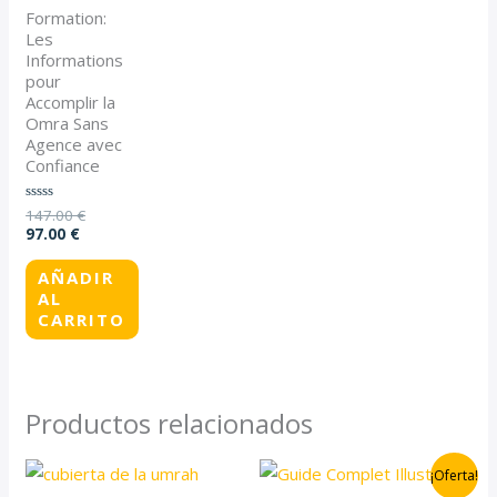
Formation:
Les
Informations
pour
Accomplir la
Omra Sans
Agence avec
Confiance
147.00
€
Valorado
con
97.00
€
0
de
5
AÑADIR
AL
CARRITO
Productos relacionados
Rango
El
El
Este
¡Oferta!
de
precio
precio