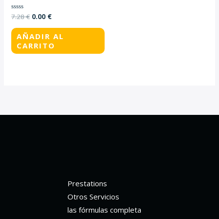
7.28
€
0.00
€
Valorado
con
0
de
AÑADIR AL
5
CARRITO
Prestations
Otros Servicios
las fórmulas completa