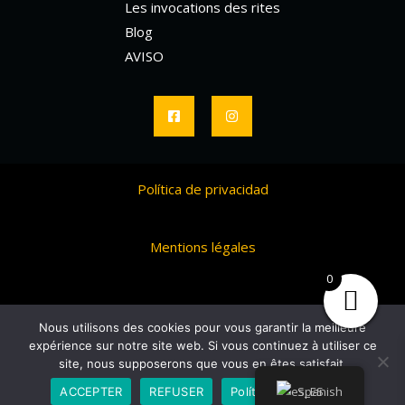
Les invocations des rites
Blog
AVISO
Política de privacidad
Mentions légales
0
Nous utilisons des cookies pour vous garantir la meilleure
Copyright © 2026 omrasansagence | Powered by
expérience sur notre site web. Si vous continuez à utiliser ce
omrasansagence
site, nous supposerons que vous en êtes satisfait.
Spanish
ACCEPTER
REFUSER
Política de privacidad