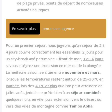
de plage privés, points de départ de nombreuses
activités nautiques.
En savoir plus :
omra sans agence
Pour un premier séjour, nous jugeons qu’un séjour de
2 à
4 jours
couvre correctement les essentiels :
2 jours
pour
un city-break axé patrimoine + front de mer,
3 ou 4 jours
si vous intégrez une excursion en mer ou de la plongée.
La meilleure saison se situe entre
novembre et mars
,
lorsque les températures restent autour de
25–30 ?C en
journée
, loin des
40 ?C et plus
que l’on peut atteindre en
juillet-août. Jeddah se prête bien à un
séjour combiné
:
quelques nuits en ville, puis extension vers le désert ou
vers des villes de montagne comme
Taif
ou
Abha
.