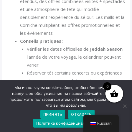
étendus, des offres combinées visites + spectacles
et une atmosphère de fête qui modifie
sensiblement l’expérience du séjour. Les malls et la
Corniche multiplient les offres promotionnelles et
les événements.
Conseils pratiques
:
Vérifier les dates officielles de
Jeddah Season
l’année de votre voyage, le calendrier pouvant
varier.
Réserver tôt certains concerts ou expériences
phares, souvent complets rapidement.
0
Мы используем cookie-файлы, чтобы обеспечить вам
Tenir compte de la forte affluence sur les axes
наилучшее обслуживание на нашем веб-сайте. Если вы
principaux et dans les parkings des zones
продолжите пользоваться этим сайтом, мы будем считать,
événementielles.
что вы им довольны.
ПРИНЯТЬ
ОТКАЗАТЬ
Nous pensons qu’un séjour pendant
Jeddah Season
Russian
Политика конфиденциальности
convient particulièrement aux voyageurs urbains en quête