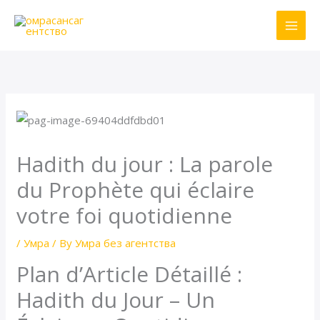
Skip
to
content
Hadith du jour : La parole
du Prophète qui éclaire
votre foi quotidienne
/
Умра
/ By
Умра без агентства
Plan d’Article Détaillé :
Hadith du Jour – Un