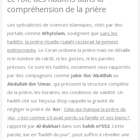
compréhension de la prière
Les spécialistes de sciences islamiques, cités par des
portails comme
WhyIslam
, soulignent que
sans les
hadiths, la prière rituelle (salah) resterait largement
indéterminée
. Le Coran ordonne la prière mais ne détaille
ni le nombre de rak‘ât, ni les gestes, ni les paroles
précises. Ce sont les hadiths, notamment ceux rapportés
par des compagnons comme
Jabir Ibn ‘Abdillah
ou
Abdullah ibn ‘Umar
, qui précisent la structure complète
de la prière, les horaires, les conditions de validité. Un
hadith cité sur Neyssa-Shop rappelle la gravité de
négliger la prière de
‘Asr
:
Celui qui manque la prière du
‘Asr, c’est comme s’il avait perdu sa famille et ses biens ?
,
rapporté par
Al-Bukhari
dans son
Sahih n?552
. Cette
parole, lue en “hadith du jour”, peut suffire à réveiller une