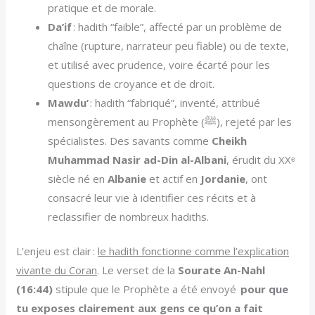
pratique et de morale.
Da’if
: hadith “faible”, affecté par un problème de
chaîne (rupture, narrateur peu fiable) ou de texte,
et utilisé avec prudence, voire écarté pour les
questions de croyance et de droit.
Mawdu’
: hadith “fabriqué”, inventé, attribué
mensongèrement au Prophète (ﷺ), rejeté par les
spécialistes. Des savants comme
Cheikh
Muhammad Nasir ad-Din al-Albani
, érudit du XXᵉ
siècle né en
Albanie
et actif en
Jordanie
, ont
consacré leur vie à identifier ces récits et à
reclassifier de nombreux hadiths.
L’enjeu est clair :
le hadith fonctionne comme l’explication
vivante du Coran
. Le verset de la
Sourate An-Nahl
(16:44)
stipule que le Prophète a été envoyé
pour que
tu exposes clairement aux gens ce qu’on a fait