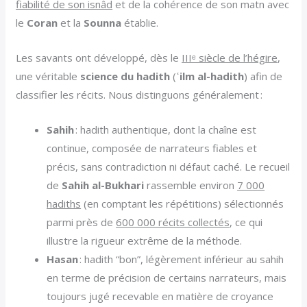
fiabilité de son isnâd
et de la cohérence de son matn avec
le
Coran
et la
Sounna
établie.
Les savants ont développé, dès le
IIIᵉ siècle de l’hégire
,
une véritable
science du hadith
(
ʿilm al-hadith
) afin de
classifier les récits. Nous distinguons généralement :
Sahih
: hadith authentique, dont la chaîne est
continue, composée de narrateurs fiables et
précis, sans contradiction ni défaut caché. Le recueil
de
Sahih al-Bukhari
rassemble environ
7 000
hadiths
(en comptant les répétitions) sélectionnés
parmi près de
600 000 récits collectés
, ce qui
illustre la rigueur extrême de la méthode.
Hasan
: hadith “bon”, légèrement inférieur au sahih
en terme de précision de certains narrateurs, mais
toujours jugé recevable en matière de croyance