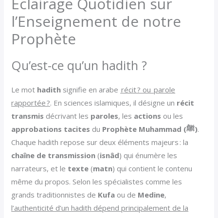
Éclairage Quotidien sur
l’Enseignement de notre
Prophète
Qu’est-ce qu’un hadith ?
Le mot
hadith
signifie en arabe
récit ? ou parole
rapportée ?
. En sciences islamiques, il désigne un
récit
transmis
décrivant les
paroles
, les
actions
ou les
approbations tacites
du
Prophète Muhammad (ﷺ)
.
Chaque hadith repose sur deux éléments majeurs : la
chaîne de transmission
(
isnâd
) qui énumère les
narrateurs, et le
texte
(
matn
) qui contient le contenu
même du propos. Selon les spécialistes comme les
grands traditionnistes de
Kufa
ou de
Medine
,
l’authenticité d’un hadith dépend principalement de la