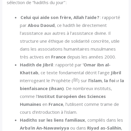
sélection de “hadiths du jour” :
Celui qui aide son frère, Allah l’aide ?
: rapporté
par
Abou Daoud
, ce hadith lie directement
l’assistance aux autres à l’assistance divine. Il
structure une éthique de solidarité concrète, utile
dans les associations humanitaires musulmanes
très actives en
France
depuis les années 2000.
Hadith de Jibril
: rapporté par
‘Omar ibn al-
Khattab
, ce texte fondamental décrit l’ange
Jibril
interrogeant le Prophète (ﷺ) sur
l’islam
,
la foi
и
la
bienfaisance (ihsan)
. De nombreux instituts,
comme l’
Institut Européen des Sciences
Humaines
en
France
, l’utilisent comme trame de
cours d’introduction à l’islam.
Hadiths sur les liens familiaux
, compilés dans les
Arba’in An-Nawawiyya
ou dans
Riyad as-Salihin
,