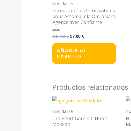
Non classé
Formation: Les Informations
pour Accomplir la Omra Sans
Agence avec Confiance
147.00
€
97.00
€
Valorado
con
0
de
AÑADIR AL
5
CARRITO
Productos relacionados
Rango
Este
de
prod
precios:
Non classé
No
desde
tiene
Transfert Gare <-> Hôtel
F
50.00 €
Makkah
M
hasta
múlti
65.00 €