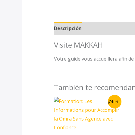
Descripción
Información adicio
Visite MAKKAH
Votre guide vous accueillera afin de v
También te recomend
El
El
¡Oferta!
precio
precio
original
actual
era:
es:
147.00 €.
97.00 €.