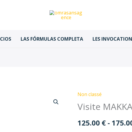
ICIOS
LAS FÓRMULAS COMPLETA
LES INVOCATIONS
Non classé
Visite
Visite MAKK
MAKKAH
cantidad
125.00
€
-
175.0