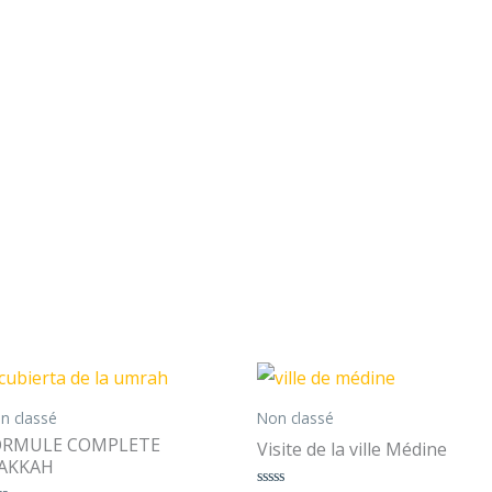
Rango
Rango
Este
de
de
ucto
producto
precios:
precios:
n classé
Non classé
desde
desde
tiene
ORMULE COMPLETE
Visite de la ville Médine
600.00 €
125.00 €
AKKAH
hasta
hasta
ples
múltiples
750.00 €
175.00 €