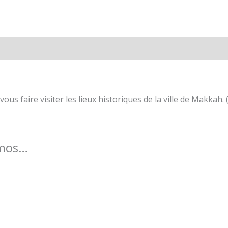
nal
Valoraciones (0)
ous faire visiter les lieux historiques de la ville de Makkah. (
amos…