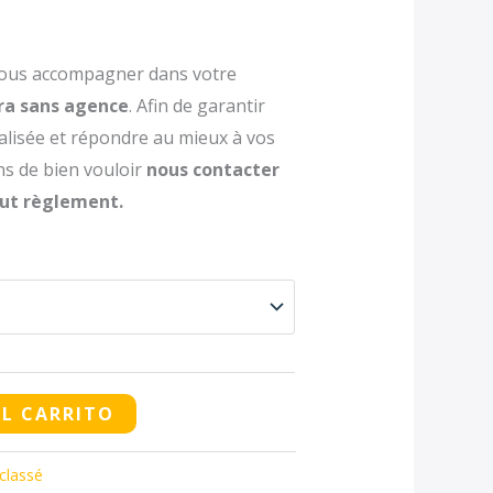
desde
125.00 €
ous accompagner dans votre
ra sans agence
. Afin de garantir
hasta
lisée et répondre au mieux à vos
175.00 €
ns de bien vouloir
nous contacter
ut règlement.
AL CARRITO
classé