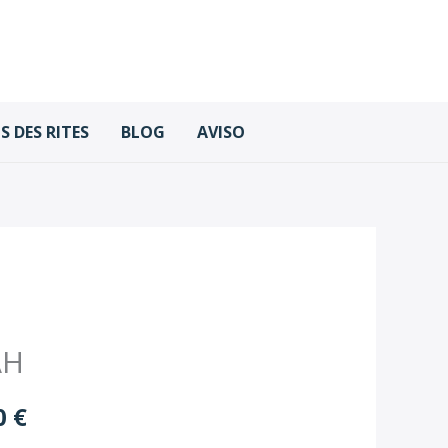
 DES RITES
BLOG
AVISO
Rango
AH
de
0
€
precios: