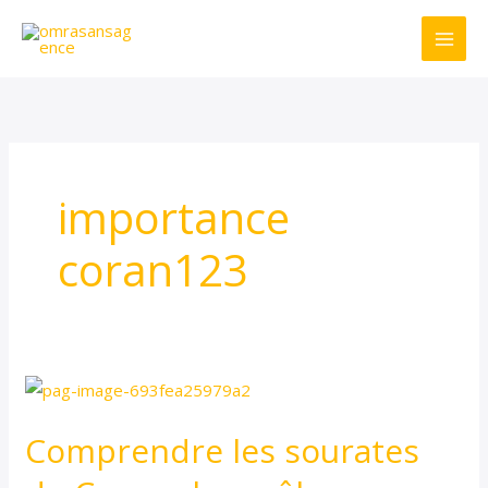
Aller
au
contenu
importance
coran123
Comprendre
les
Comprendre les sourates
sourates
du