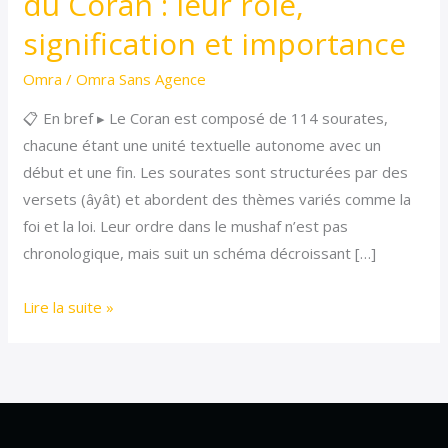
du Coran : leur rôle,
Coran
signification et importance
:
leur
Omra
/
Omra Sans Agence
rôle,
📋 En bref ▸ Le Coran est composé de 114 sourates,
signification
chacune étant une unité textuelle autonome avec un
et
début et une fin. Les sourates sont structurées par des
importance
versets (âyât) et abordent des thèmes variés comme la
foi et la loi. Leur ordre dans le mushaf n’est pas
chronologique, mais suit un schéma décroissant […]
Lire la suite »