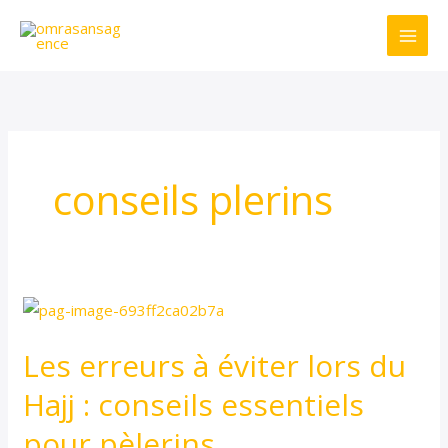
Aller
au
contenu
conseils plerins
Les
erreurs
Les erreurs à éviter lors du
à
éviter
Hajj : conseils essentiels
lors
pour pèlerins
du