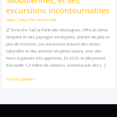
Saoudiennes, et ses
Montagnes
excursions incontournables
Saoudiennes,
Умра
/
Умра без агентства
et
ses
📋 En bref ▸ Taif, la Perle des Montagnes, offre un climat
excursions
tempéré et des paysages verdoyants, attirant de plus en
incontournables
plus de touristes. Les excursions incluent des visites
culturelles et des activités en pleine nature, avec des
tours organisés très appréciés. En 2025, la ville prévoit
d’accueillir 1,2 million de visiteurs, soutenue par des […]
Читать далее »