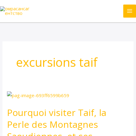
Skip
to
content
excursions taif
Pourquoi
visiter
Pourquoi visiter Taif, la
Taif,
la
Perle des Montagnes
Perle
des