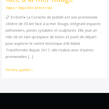
emblématique
Умра
/
Умра без агентства
face
📋 En bref ▸ La Corniche de Jeddah est une promenade
à
côtière de 30 km face à la mer Rouge, intégrant espaces
la
piétonniers, pistes cyclables et sculptures. Elle joue un
mer
rôle clé en tant qu’espace de loisirs et point de départ
Rouge
pour explorer le centre historique d’Al-Balad.
Transformée depuis 2017, elle rivalise avec d’autres
promenades […]
Читать далее »