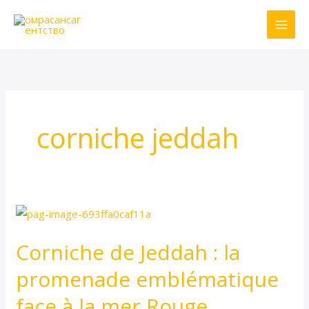
Skip
to
content
corniche jeddah
Corniche
de
Corniche de Jeddah : la
Jeddah
:
promenade emblématique
la
face à la mer Rouge
promenade