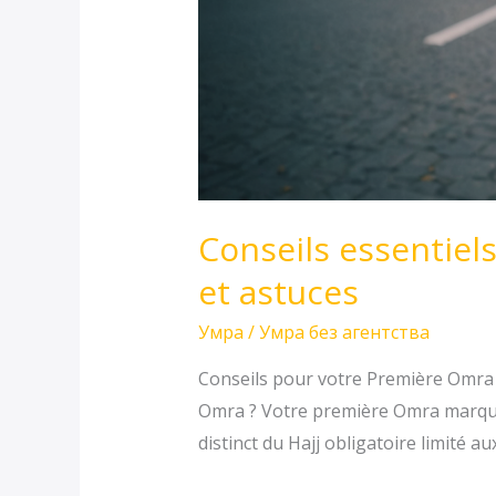
Conseils essentiel
et astuces
Умра
/
Умра без агентства
Conseils pour votre Première Omra 
Omra ? Votre première Omra marque 
distinct du Hajj obligatoire limité 