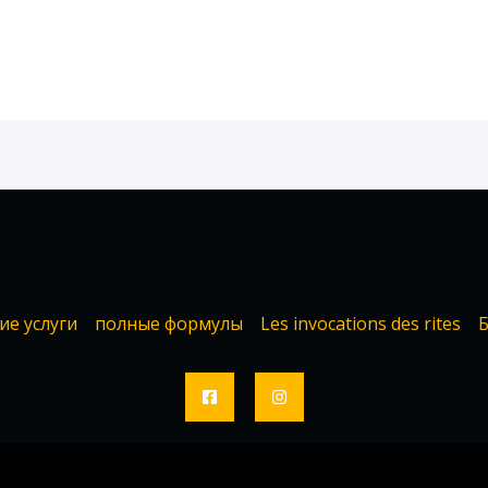
ие услуги
полные формулы
Les invocations des rites
Б