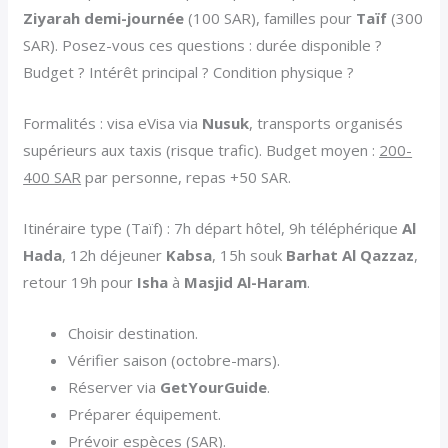
Ziyarah demi-journée
(100 SAR), familles pour
Taïf
(300
SAR). Posez-vous ces questions : durée disponible ?
Budget ? Intérêt principal ? Condition physique ?
Formalités : visa eVisa via
Nusuk
, transports organisés
supérieurs aux taxis (risque trafic). Budget moyen :
200-
400 SAR
par personne, repas +50 SAR.
Itinéraire type (Taïf) : 7h départ hôtel, 9h téléphérique
Al
Hada
, 12h déjeuner
Kabsa
, 15h souk
Barhat Al Qazzaz
,
retour 19h pour
Isha
à
Masjid Al-Haram
.
Choisir destination.
Vérifier saison (octobre-mars).
Réserver via
GetYourGuide
.
Préparer équipement.
Prévoir espèces (SAR).