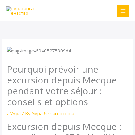
Skip
to
content
Pourquoi prévoir une
excursion depuis Mecque
pendant votre séjour :
conseils et options
/
Умра
/ By
Умра без агентства
Excursion depuis Mecque :