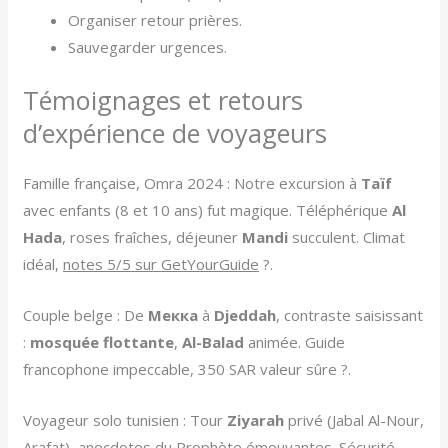
Organiser retour prières.
Sauvegarder urgences.
Témoignages et retours
d’expérience de voyageurs
Famille française, Omra 2024 : Notre excursion à
Taïf
avec enfants (8 et 10 ans) fut magique. Téléphérique
Al
Hada
, roses fraîches, déjeuner
Mandi
succulent. Climat
idéal,
notes 5/5 sur GetYourGuide
?.
Couple belge : De
Мекка
à
Djeddah
, contraste saisissant
:
mosquée flottante
,
Al-Balad
animée. Guide
francophone impeccable, 350 SAR valeur sûre ?.
Voyageur solo tunisien : Tour
Ziyarah
privé (Jabal Al-Nour,
Arafat), anecdotes du Prophète émouvantes. Sécurité