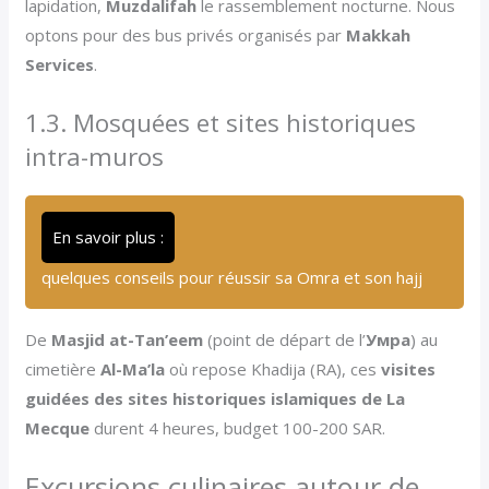
lapidation,
Muzdalifah
le rassemblement nocturne. Nous
optons pour des bus privés organisés par
Makkah
Services
.
1.3. Mosquées et sites historiques
intra-muros
En savoir plus :
quelques conseils pour réussir sa Omra et son hajj
De
Masjid at-Tan’eem
(point de départ de l’
Умра
) au
cimetière
Al-Ma’la
où repose Khadija (RA), ces
visites
guidées des sites historiques islamiques de La
Mecque
durent 4 heures, budget 100-200 SAR.
Excursions culinaires autour de