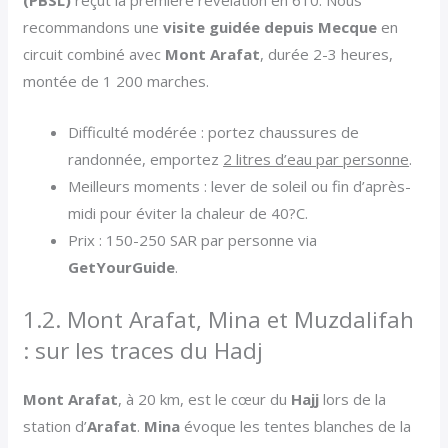
(PBSL)
reçut la première révélation en 610. Nous
recommandons une
visite guidée depuis Mecque
en
circuit combiné avec
Mont Arafat
, durée 2-3 heures,
montée de 1 200 marches.
Difficulté modérée : portez chaussures de
randonnée, emportez
2 litres d’eau par personne
.
Meilleurs moments : lever de soleil ou fin d’après-
midi pour éviter la chaleur de 40?C.
Prix : 150-250 SAR par personne via
GetYourGuide
.
1.2. Mont Arafat, Mina et Muzdalifah
: sur les traces du Hadj
Mont Arafat
, à 20 km, est le cœur du
Hajj
lors de la
station d’
Arafat
.
Mina
évoque les tentes blanches de la