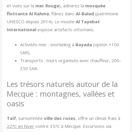
et vues sur la
mer Rouge
), admirez la
mosquée
flottante Al Rahma
, flânez dans
Al-Balad
(patrimoine
UNESCO depuis 2014). Le musée
Al Tayebat
International
expose artefacts ottomans.
Activités mer : snorkeling à
Bayada
(option +100
SAR).
Transports : tours organisés avec chauffeur, 200-
350 SAR.
Les trésors naturels autour de la
Mecque : montagnes, vallées et
oasis
Taïf
, surnommée
ville des roses
, offre un climat frais à
22?C en hiver
contre 35?C à Mecque. Excursions via