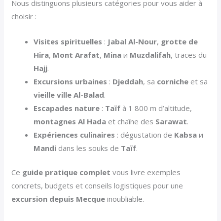
Nous distinguons plusieurs catégories pour vous aider à
choisir :
Visites spirituelles
:
Jabal Al-Nour
,
grotte de
Hira
,
Mont Arafat
,
Mina
и
Muzdalifah
, traces du
Hajj
.
Excursions urbaines
:
Djeddah
, sa
corniche
et sa
vieille ville Al-Balad
.
Escapades nature
:
Taïf
à 1 800 m d’altitude,
montagnes Al Hada
et chaîne des
Sarawat
.
Expériences culinaires
: dégustation de
Kabsa
и
Mandi
dans les souks de
Taïf
.
Ce
guide pratique complet
vous livre exemples
concrets, budgets et conseils logistiques pour une
excursion depuis Mecque
inoubliable.