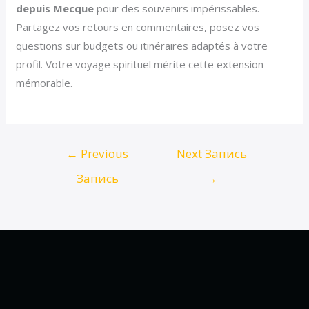
depuis Mecque
pour des souvenirs impérissables.
Partagez vos retours en commentaires, posez vos
questions sur budgets ou itinéraires adaptés à votre
profil. Votre voyage spirituel mérite cette extension
mémorable.
←
Previous
Next Запись
Запись
→