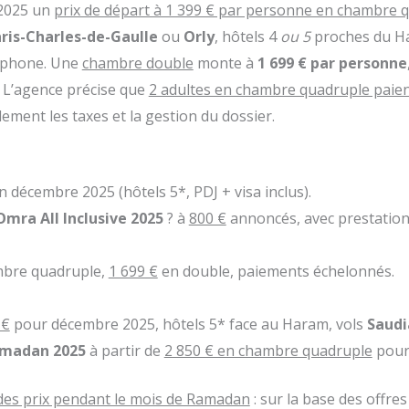
 2025 un
prix de départ à 1 399 € par personne en chambre 
ris-Charles-de-Gaulle
ou
Orly
, hôtels 4
ou 5
proches du H
ophone. Une
chambre double
monte à
1 699 € par personne
. L’agence précise que
2 adultes en chambre quadruple paien
ement les taxes et la gestion du dossier.
 décembre 2025 (hôtels 5*, PDJ + visa inclus).
Omra All Inclusive 2025
? à
800 €
annoncés, avec prestation
bre quadruple,
1 699 €
en double, paiements échelonnés.
 €
pour décembre 2025, hôtels 5* face au Haram, vols
Saudi
madan 2025
à partir de
2 850 € en chambre quadruple
pour 
des prix pendant le mois de Ramadan
: sur la base des offre