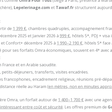
eurs comme
Omra Pour Tous
(siège à Paris, présence à Marse
chère),
Lepelerinage.com
et
Tawaf.fr
structurent aujourd
:
rtir de
1 399 €
, chambres quadruples, accompagnement fran
écembre 2025 et Janvier 2026 à
999 €
, hôtels 5*, PDJ + visa 
 et Confort+ décembre 2025 à
1 990–2 190 €
, hôtels 5* fac
é pour ses forfaits Omra économiques, souvent en 4* ave
:
 France et en Arabie saoudite.
s, petits-déjeuners, transferts, visites encadrées.
es francophones, encadrement religieux, réunions pré-dépar
 distance réelle au Haram (
en mètres, non en minutes appro
re Omra, un forfait autour de
1 400–1 700 €
avec une agen
 intéressant entre coût et sécurité
. Les offres premium de
G