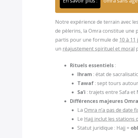
En savoir plus :
omra sans age
Notre expérience de terrain avec l
de pèlerins, la Omra constitue une
partis pour une formule de
10 à 11 
un
réajustement spirituel et moral
p
Rituels essentiels
:
Ihram
: état de sacralisati
Tawaf
: sept tours autour
Sa’i
: trajets entre Safa et
Différences majeures Omra 
La
Omra n’a pas de date fi
Le
Hajj inclut les stations
Statut juridique : Hajj =
ob