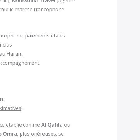
ille),
Noussouki Travel
(agence
’hui le marché francophone.
cophone, paiements étalés.
inclus.
e au Haram.
c accompagnement.
t.
ximatives
).
ce établie comme
Al Qafila
ou
o Omra
, plus onéreuses, se