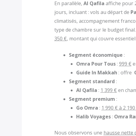
En parallèle,
Al Qafila
affiche pour
jours, incluant : vols au départ de
Pa
climatisés, accompagnement franc
type de chambre sur le budget final
350 €
, montant qui couvre essentiell
Segment économique
:
Omra Pour Tous
:
999 €
en
Guide In Makkah
: offre
Segment standard
:
Al Qafila
:
1 399 €
en cham
Segment premium
:
Go Omra
:
1 990 € à 2 190
Halib Voyages
:
Omra Ra
Nous observons une
hausse nette 