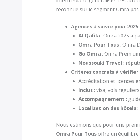
intermédiaire généraliste. Les act
reconnue sur le segment Omra pas 
Agences à suivre pour 2025
Al Qafila
: Omra 2025 à pa
Omra Pour Tous
: Omra D
Go Omra
: Omra Premium
Noussouki Travel
: réput
Critères concrets à vérifier
Accréditation et licences
en
Inclus
: visa, vols régulier
Accompagnement
: guid
Localisation des hôtels
:
Nous estimons que pour une premiè
Omra Pour Tous
offre un
équilibre