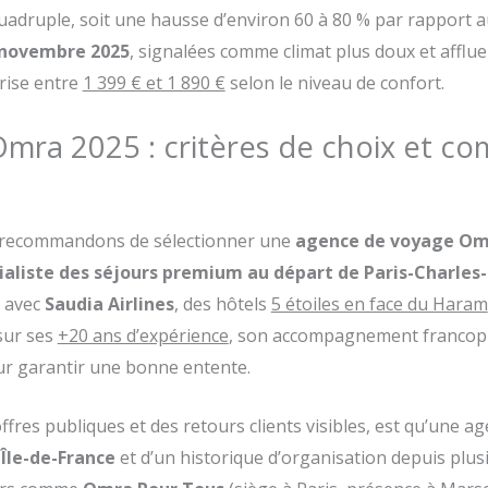
druple, soit une hausse d’environ 60 à 80 % par rapport aux
 novembre 2025
, signalées comme climat plus doux et affl
rise entre
1 399 € et 1 890 €
selon le niveau de confort.
ra 2025 : critères de choix et co
us recommandons de sélectionner une
agence de voyage O
aliste des séjours premium au départ de Paris-Charles
s avec
Saudia Airlines
, des hôtels
5 étoiles en face du Haram
sur ses
+20 ans d’expérience
, son accompagnement francop
ur garantir une bonne entente.
offres publiques et des retours clients visibles, est qu’une a
n
Île-de-France
et d’un historique d’organisation depuis plusi