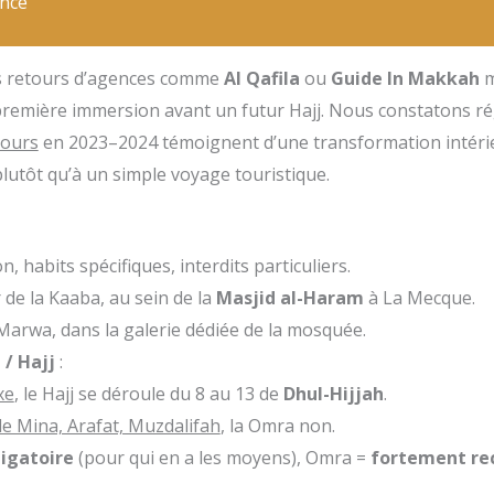
nce
es retours d’agences comme
Al Qafila
ou
Guide In Makkah
m
 première immersion avant un futur Hajj. Nous constatons 
jours
en 2023–2024 témoignent d’une transformation intérie
lutôt qu’à un simple voyage touristique.
on, habits spécifiques, interdits particuliers.
 de la Kaaba, au sein de la
Masjid al-Haram
à La Mecque.
 Marwa, dans la galerie dédiée de la mosquée.
/ Hajj
:
xe
, le Hajj se déroule du 8 au 13 de
Dhul-Hijjah
.
 de Mina, Arafat, Muzdalifah
, la Omra non.
ligatoire
(pour qui en a les moyens), Omra =
fortement r