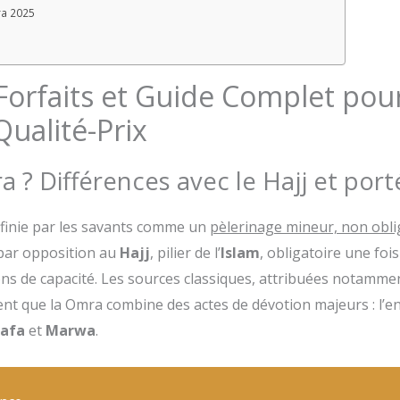
ra 2025
 Forfaits et Guide Complet pou
Qualité-Prix
 ? Différences avec le Hajj et porté
finie par les savants comme un
pèlerinage mineur, non obli
 par opposition au
Hajj
, pilier de l’
Islam
, obligatoire une foi
ns de capacité. Les sources classiques, attribuées notamme
lent que la Omra combine des actes de dévotion majeurs : l’e
afa
et
Marwa
.