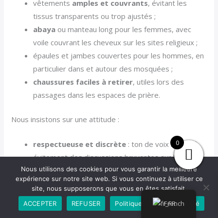
vêtements
amples et couvrants
, évitant les
tissus transparents ou trop ajustés ;
abaya
ou manteau long pour les femmes, avec
voile couvrant les cheveux sur les sites religieux ;
épaules et jambes couvertes pour les hommes, en
particulier dans et autour des mosquées ;
chaussures faciles à retirer
, utiles lors des
passages dans les espaces de prière.
Nous insistons sur une attitude :
0
respectueuse et discrète
: ton de voix modéré,
évitement des discussions bruyantes sur les sites
Nous utilisons des cookies pour vous garantir la meilleure
de recueillement ;
expérience sur notre site web. Si vous continuez à utiliser ce
conforme aux consignes des
autorités du
site, nous supposerons que vous en êtes satisfait.
Haramain
, notamment sur la photographie dans
French
ACCEPTER
REFUSER
Politique de confidentialité
certaines zones ;