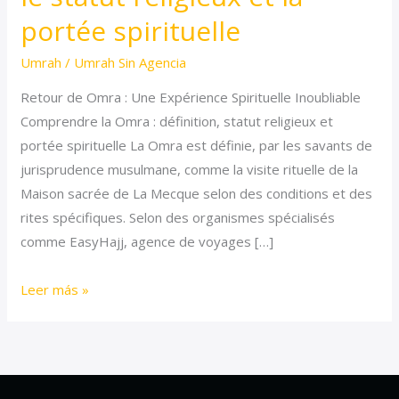
signification,
portée spirituelle
le
Umrah
/
Umrah Sin Agencia
statut
religieux
Retour de Omra : Une Expérience Spirituelle Inoubliable
et
Comprendre la Omra : définition, statut religieux et
la
portée spirituelle La Omra est définie, par les savants de
portée
jurisprudence musulmane, comme la visite rituelle de la
spirituelle
Maison sacrée de La Mecque selon des conditions et des
rites spécifiques. Selon des organismes spécialisés
comme EasyHajj, agence de voyages […]
Leer más »