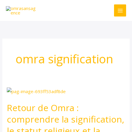
Ir
al
contenido
omra signification
Retour
de
Retour de Omra :
Omra
:
comprendre la signification,
comprendre
le statut religieux et la
la