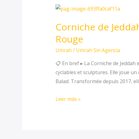
Corniche
de
Corniche de Jedda
Jeddah
:
Rouge
la
Umrah
/
Umrah Sin Agencia
promenade
emblématique
📋 En bref ▸ La Corniche de Jeddah 
face
cyclables et sculptures. Elle joue un
à
Balad. Transformée depuis 2017, ell
la
mer
Leer más »
Rouge