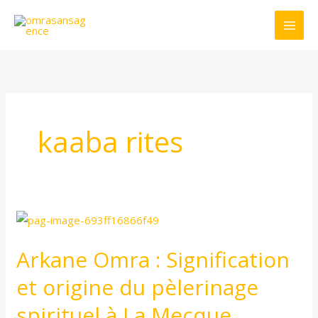
Ir
al
contenido
kaaba rites
Arkane
Omra
Arkane Omra : Signification
:
Signification
et origine du pèlerinage
et
spirituel à La Mecque
origine