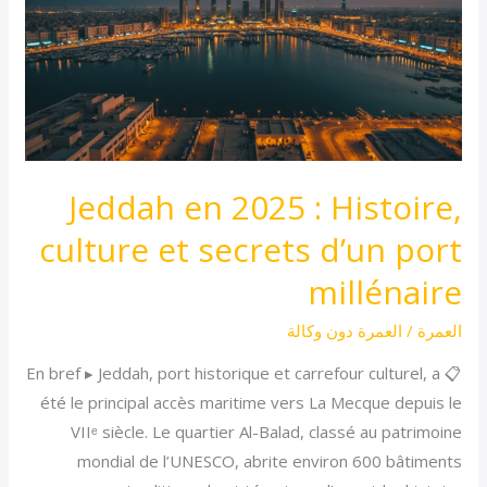
:
Histoire,
culture
et
secrets
d’un
port
Jeddah en 2025 : Histoire,
millénaire
culture et secrets d’un port
millénaire
العمرة
/
العمرة دون وكالة
📋 En bref ▸ Jeddah, port historique et carrefour culturel, a
été le principal accès maritime vers La Mecque depuis le
VIIᵉ siècle. Le quartier Al-Balad, classé au patrimoine
mondial de l’UNESCO, abrite environ 600 bâtiments