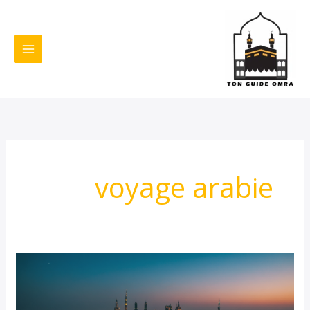
خطي
لى
لمحتوى
voyage arabie
Jeddah
en
2025