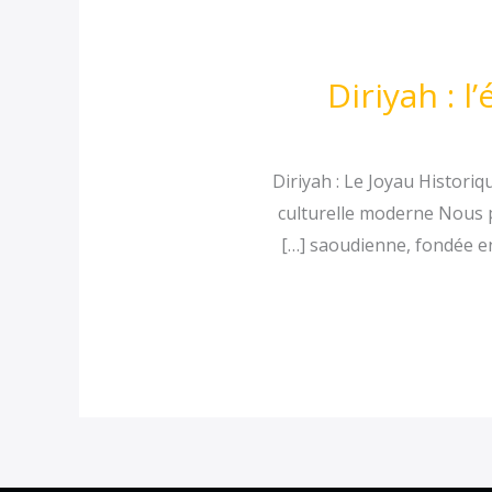
Diriyah : l
Diriyah : Le Joyau Historiq
culturelle moderne Nous p
saoudienne, fondée en 1