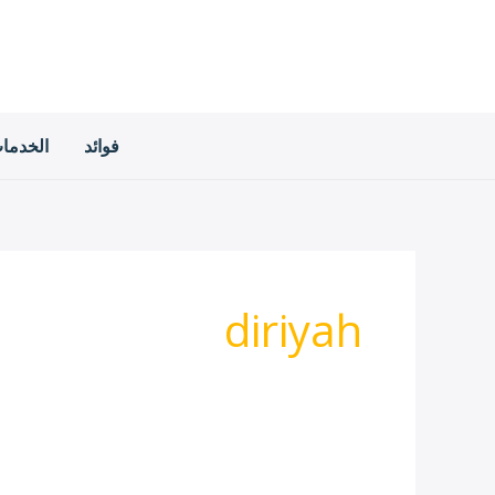
خطي
لى
لمحتوى
فوائد
الخدما
diriyah