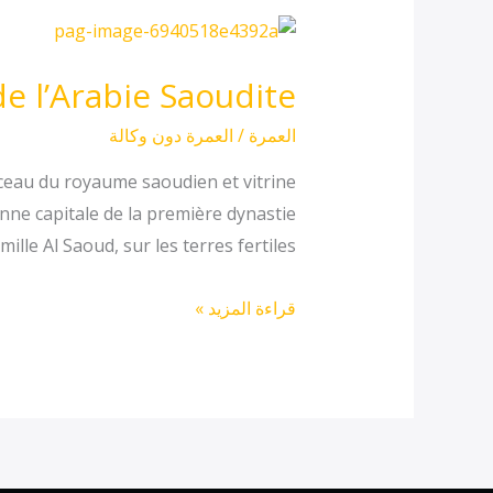
Diriyah
:
de l’Arabie Saoudite
l’épopée
historique
العمرة
/
العمرة دون وكالة
et
erceau du royaume saoudien et vitrine
culturelle
nne capitale de la première dynastie
de
 Al Saoud, sur les terres fertiles […]
l’Arabie
Saoudite
قراءة المزيد »