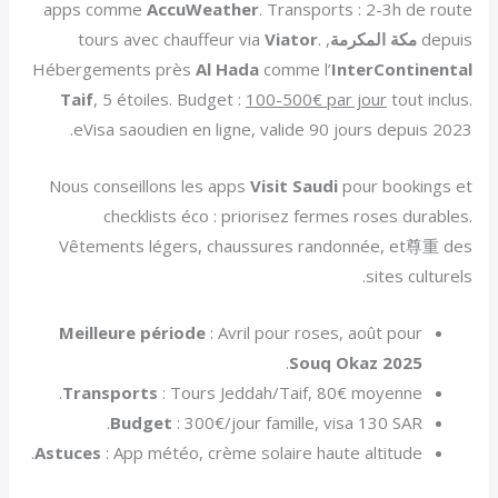
apps comme
AccuWeather
. Transports : 2-3h de route
depuis
مكة المكرمة
, tours avec chauffeur via
.
Viator
Hébergements près
Al Hada
comme l’
InterContinental
Taif
, 5 étoiles. Budget :
100-500€ par jour
tout inclus.
eVisa saoudien en ligne, valide 90 jours depuis 2023.
Nous conseillons les apps
Visit Saudi
pour bookings et
checklists éco : priorisez fermes roses durables.
Vêtements légers, chaussures randonnée, et尊重 des
sites culturels.
Meilleure période
: Avril pour roses, août pour
.
Souq Okaz 2025
Transports
: Tours Jeddah/Taif, 80€ moyenne.
Budget
: 300€/jour famille, visa 130 SAR.
Astuces
: App météo, crème solaire haute altitude.