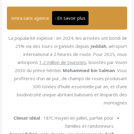
omra sans agence
En savoir plus :
La popularité explose : en 2024, les arrivées ont bondi de
25% via des tours organisés depuis
Jeddah
, aéroport
international à 2 heures de route. Pour 2025, nous
anticipons
1,2 million de touristes
, boostés par Vision
2030 du prince héritier
Mohammed bin Salman
. Vous
profiterez d’un air pur, de champs de roses produisant
300 tonnes d’huile essentielle par an, et d’une
biodiversité unique abritant babouins et léopards des
montagnes.
Climat idéal
: 18?C moyen en juillet, parfait pour
familles et randonneurs.
Accessibilité
: Vols directs vers l’aéroport de
Taif