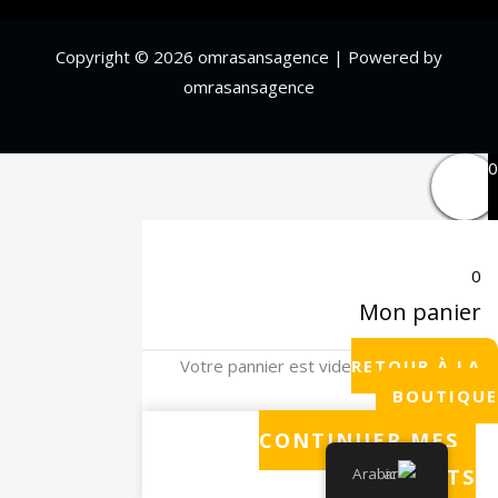
Copyright © 2026 omrasansagence | Powered by
omrasansagence
0
0
Mon panier
Votre pannier est vide
RETOUR À LA
BOUTIQUE
CONTINUER MES
Arabic
ACHATS