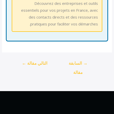
Découvrez des entreprises et outils
essentiels pour vos projets en France, avec
des contacts directs et des ressources
pratiques pour faciliter vos démarches.
→
السابقة
التالي مقالة
←
مقالة