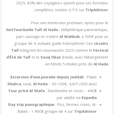
2025, 85% des voyageurs optent pour ces formules
.
complètes, notées 4,7/5 sur
TripAdvisor
Pour une immersion premium, optez pour le
GetYourGuide Taif-Al Hada
: téléphérique panoramique,
parc sauvage et cratère
Al Wahbah
, à 509€ pour un
groupe de 4, incluant guide francophone. Ces
circuits
Taif
intègrent les nouveautés 2025 comme le
Festival
d’Été de Taif
et le
Souq Okaz
d’août, avec hébergement
.
en hôtels 5 étoiles près de
Al Hada
Excursion d’une journée depuis Jeddah
: Palais
Shubra
, souk,
Al Hada
– 50-100€, 4,6/5 (500 avis).
Tour privé Al Shafa
: Randonnée et roses – 440$
.
par adulte via
Expedia
Day trip panographique
: Pics, fermes roses, Al-
.
Balad – 1 960$ groupe de 4 sur
TripAdvisor