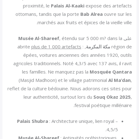
proximité, le
Palais Al-Kaaki
expose des artefacts
ottomans, tandis que la porte
Bab Alrea
ouvre sur les
marchés aux fruits et épices de la vieille ville.
على
, étendu sur 5 000 m? dans la
Musée Al-Shareef
région de
مكة المكرمة
, abrite
:
plus de 1 000 artefacts
épées, voitures anciennes des années 1920, outils
agricoles traditionnels. Noté 4,3/5 avec 137 avis, il ravit
les familles. Ne manquez pas la
Mosquée Qantara
(Masjid Madhoon) et le village patrimonial
Al Ma’dan
,
reflet de la culture bédouine. Nous adorons ces sites pour
leur authenticité, surtout lors du
Souq Okaz 2025
,
festival poétique millénaire.
Palais Shubra
: Architecture unique, lien royal –
4,5/5.
Musée Al-Shareef
: Antiquités préhistoriques,