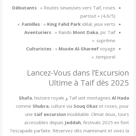
Débutants
: « Routes sinueuses vers Taif, roses
partout » (4,6/5).
Familles
: «
King Fahd Park
idéal, jeux verts. »
Aventuriers
: « Rando
Mont Daka
, pic Taif
suprême. »
Culturistes
: «
Musée Al-Shareef
voyage
temporel. »
Lancez-Vous dans l’Excursion
Ultime à Taif dès 2025
Al Hada
Taif unit montagnes
و
, histoire royale
Shafa
comme
Shubra
, culture via
Souq Okaz
et roses, pour
une
taif excursion
inoubliable. Climat doux, tours
accessibles depuis
Jeddah
, festivals 2025 en font
l’escapade parfaite. Réservez dès maintenant et vivez la