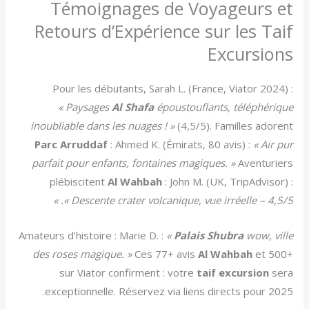
Témoignages de Voyageurs et
Retours d’Expérience sur les Taif
Excursions
Pour les débutants, Sarah L. (France, Viator 2024) :
« Paysages
Al Shafa
époustouflants, téléphérique
inoubliable dans les nuages ! »
(4,5/5). Familles adorent
Parc Arruddaf
: Ahmed K. (Émirats, 80 avis) :
« Air pur
parfait pour enfants, fontaines magiques. »
Aventuriers
plébiscitent
Al Wahbah
: John M. (UK, TripAdvisor) :
« Descente crater volcanique, vue irréelle – 4,5/5. »
Amateurs d’histoire : Marie D. :
«
Palais Shubra
wow, ville
des roses magique. »
Ces 77+ avis
Al Wahbah
et 500+
sur Viator confirment : votre
taif excursion
sera
exceptionnelle. Réservez via liens directs pour 2025.